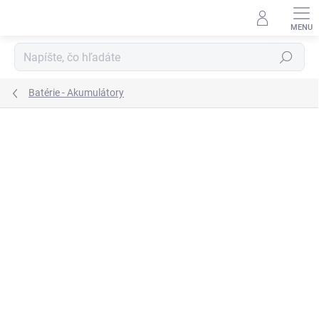
Prejsť
na
obsah
Hľadať
Batérie - Akumulátory