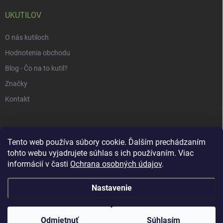
UKUTILOV
O nás kutiloch
Hodnotenia obchodu
Blog - Čo na to kutil?
Značky
Kontakt
Tento web používa súbory cookie. Ďalším prechádzaním
tohto webu vyjadrujete súhlas s ich používaním. Viac
informácií v časti
Ochrana osobných údajov
.
Nastavenie
Copyright 2026
uKUTILOV.sk
. Všetky práva vyhradené.
Odmietnuť
Súhlasím