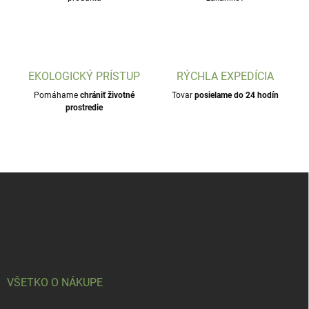
EKOLOGICKÝ PRÍSTUP
RÝCHLA EXPEDÍCIA
Pomáhame
chrániť životné
Tovar
posielame do 24 hodín
prostredie
Z
á
p
ä
t
i
e
VŠETKO O NÁKUPE