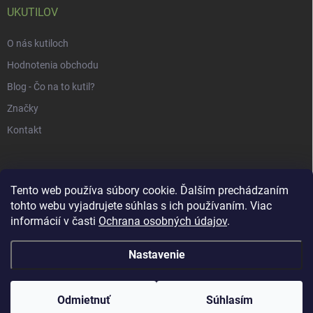
UKUTILOV
O nás kutiloch
Hodnotenia obchodu
Blog - Čo na to kutil?
Značky
Kontakt
Tento web používa súbory cookie. Ďalším prechádzaním
tohto webu vyjadrujete súhlas s ich používaním. Viac
informácií v časti
Ochrana osobných údajov
.
Nastavenie
Copyright 2026
uKUTILOV.sk
. Všetky práva vyhradené.
Odmietnuť
Súhlasím