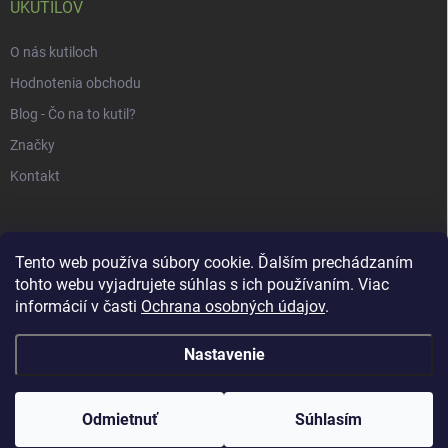
UKUTILOV
O nás kutiloch
Hodnotenia obchodu
Blog - Čo na to kutil?
Značky
Kontakt
Tento web používa súbory cookie. Ďalším prechádzaním
tohto webu vyjadrujete súhlas s ich používaním. Viac
informácií v časti
Ochrana osobných údajov
.
Nastavenie
Copyright 2026
uKUTILOV.sk
. Všetky práva vyhradené.
Odmietnuť
Súhlasím
Vytvoril Shoptet