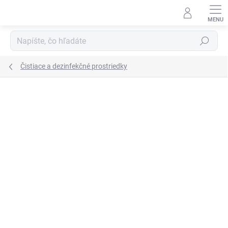
Prejsť
na
obsah
Hľadať
Čistiace a dezinfekčné prostriedky