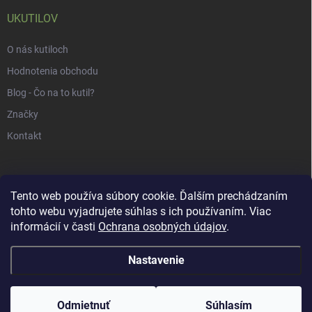
UKUTILOV
O nás kutiloch
Hodnotenia obchodu
Blog - Čo na to kutil?
Značky
Kontakt
Tento web používa súbory cookie. Ďalším prechádzaním
tohto webu vyjadrujete súhlas s ich používaním. Viac
informácií v časti
Ochrana osobných údajov
.
Nastavenie
Copyright 2026
uKUTILOV.sk
. Všetky práva vyhradené.
Odmietnuť
Súhlasím