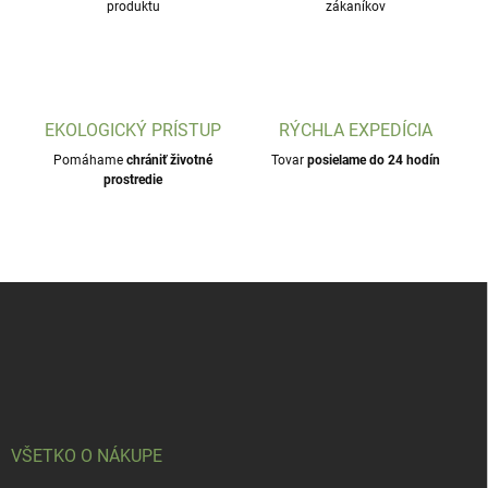
produktu
zákaníkov
EKOLOGICKÝ PRÍSTUP
RÝCHLA EXPEDÍCIA
Pomáhame
chrániť životné
Tovar
posielame do 24 hodín
prostredie
Z
á
p
ä
t
i
e
VŠETKO O NÁKUPE