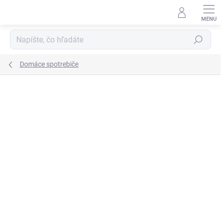
Prejsť
na
obsah
Hľadať
Domáce spotrebiče