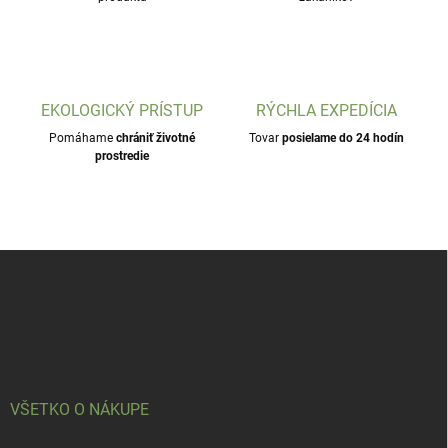
EKOLOGICKÝ PRÍSTUP
RÝCHLA EXPEDÍCIA
Pomáhame
chrániť životné
Tovar
posielame do 24 hodín
prostredie
Z
á
p
ä
t
i
e
VŠETKO O NÁKUPE