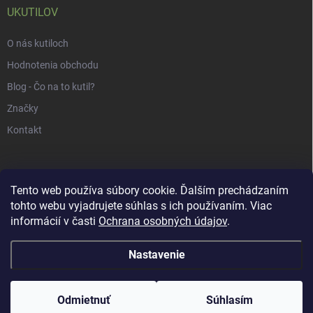
UKUTILOV
O nás kutiloch
Hodnotenia obchodu
Blog - Čo na to kutil?
Značky
Kontakt
Tento web používa súbory cookie. Ďalším prechádzaním
tohto webu vyjadrujete súhlas s ich používaním. Viac
informácií v časti
Ochrana osobných údajov
.
Nastavenie
Copyright 2026
uKUTILOV.sk
. Všetky práva vyhradené.
Odmietnuť
Súhlasím