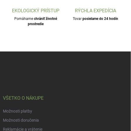
EKOLOGICKÝ PRÍSTUP
RÝCHLA EXPEDÍCIA
Pomáhame
chrániť životné
Tovar
posielame do 24 hodín
prostredie
Z
á
p
ä
t
i
e
VŠETKO O NÁKUPE
Možnosti platby
Možnosti doručenia
Reklamácie a vrátenie