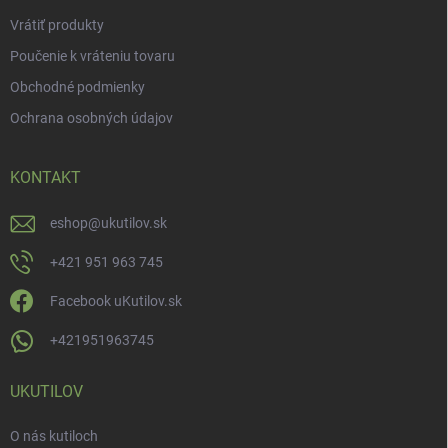
Vrátiť produkty
Poučenie k vráteniu tovaru
Obchodné podmienky
Ochrana osobných údajov
KONTAKT
eshop
@
ukutilov.sk
+421 951 963 745
Facebook uKutilov.sk
+421951963745
UKUTILOV
O nás kutiloch