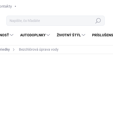
ontakty
Hľadať
NOSŤ
AUTODOPLNKY
ŽIVOTNÝ ŠTÝL
PRÍSLUŠEN
triedky
Bezchlórová úprava vody