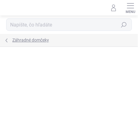
Prejsť
na
obsah
Hľadať
Záhradné domčeky