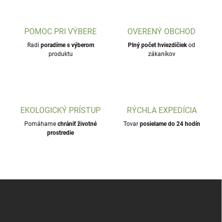
POMOC PRI VÝBERE
OVERENÝ OBCHOD
Radi
poradíme s výberom
Plný počet hviezdičiek
od
produktu
zákaníkov
EKOLOGICKÝ PRÍSTUP
RÝCHLA EXPEDÍCIA
Pomáhame
chrániť životné
Tovar
posielame do 24 hodín
prostredie
Z
á
p
ä