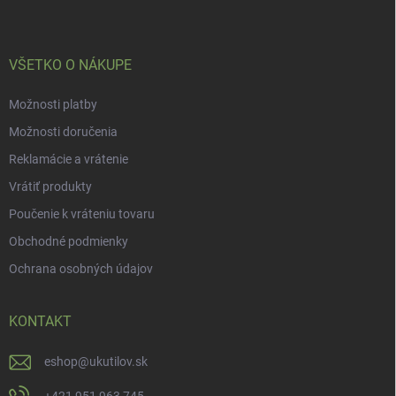
t
i
e
VŠETKO O NÁKUPE
Možnosti platby
Možnosti doručenia
Reklamácie a vrátenie
Vrátiť produkty
Poučenie k vráteniu tovaru
Obchodné podmienky
Ochrana osobných údajov
KONTAKT
eshop
@
ukutilov.sk