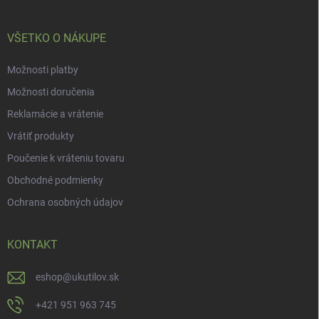
i
e
VŠETKO O NÁKUPE
Možnosti platby
Možnosti doručenia
Reklamácie a vrátenie
Vrátiť produkty
Poučenie k vráteniu tovaru
Obchodné podmienky
Ochrana osobných údajov
KONTAKT
eshop
@
ukutilov.sk
+421 951 963 745