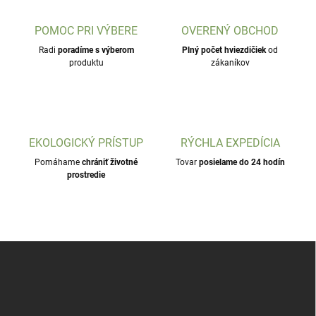
POMOC PRI VÝBERE
OVERENÝ OBCHOD
Radi
poradíme s výberom
Plný počet hviezdičiek
od
produktu
zákaníkov
EKOLOGICKÝ PRÍSTUP
RÝCHLA EXPEDÍCIA
Pomáhame
chrániť životné
Tovar
posielame do 24 hodín
prostredie
Z
á
p
ä
t