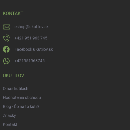
KONTAKT
eshop
@
ukutilov.sk
+421 951 963 745
Facebook uKutilov.sk
+421951963745
UKUTILOV
O nás kutiloch
Hodnotenia obchodu
Blog - Čo na to kutil?
Značky
Kontakt