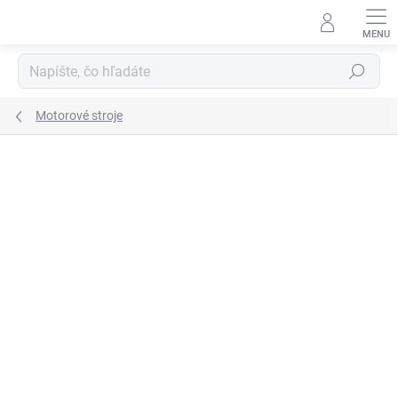
Prejsť
na
obsah
Hľadať
Motorové stroje