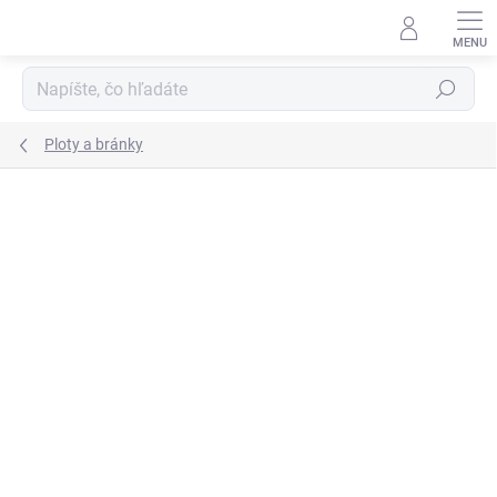
Prejsť
na
obsah
Hľadať
Ploty a bránky