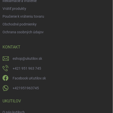
Reklamácie a vrátenie
Vrátiť produkty
Poučenie k vráteniu tovaru
Obchodné podmienky
Ochrana osobných údajov
KONTAKT
eshop
@
ukutilov.sk
+421 951 963 745
Facebook uKutilov.sk
+421951963745
UKUTILOV
O nás kutiloch