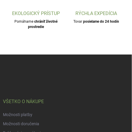
EKOLOGICKÝ PRÍSTUP
RÝCHLA EXPEDÍCIA
Pomáhame
chrániť životné
Tovar
posielame do 24 hodín
prostredie
Z
á
p
ä
t
i
e
VŠETKO O NÁKUPE
Možnosti platby
Možnosti doručenia