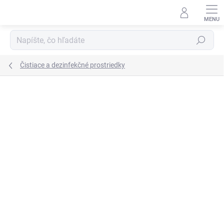
Prejsť
na
obsah
Hľadať
Čistiace a dezinfekčné prostriedky