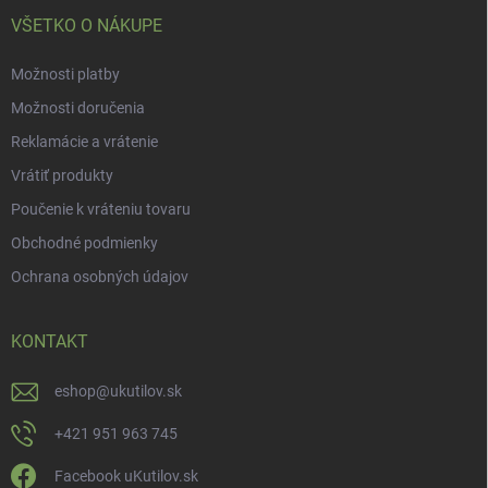
e
VŠETKO O NÁKUPE
Možnosti platby
Možnosti doručenia
Reklamácie a vrátenie
Vrátiť produkty
Poučenie k vráteniu tovaru
Obchodné podmienky
Ochrana osobných údajov
KONTAKT
eshop
@
ukutilov.sk
+421 951 963 745
Facebook uKutilov.sk