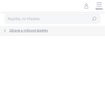
Prejsť
na
obsah
Hľadať
Zdravie a výživové doplnky