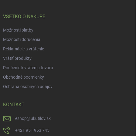
i
e
VŠETKO O NÁKUPE
Možnosti platby
Možnosti doručenia
Reklamácie a vrátenie
Vrátiť produkty
Poučenie k vráteniu tovaru
Obchodné podmienky
Ochrana osobných údajov
KONTAKT
eshop
@
ukutilov.sk
+421 951 963 745