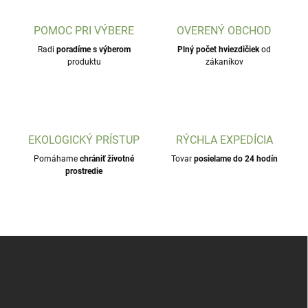
POMOC PRI VÝBERE
OVERENÝ OBCHOD
Radi
poradíme s výberom
Plný počet hviezdičiek
od
produktu
zákaníkov
EKOLOGICKÝ PRÍSTUP
RÝCHLA EXPEDÍCIA
Pomáhame
chrániť životné
Tovar
posielame do 24 hodín
prostredie
Z
á
p
ä
t