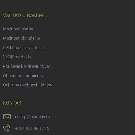
i
e
VŠETKO O NÁKUPE
Možnosti platby
Možnosti doručenia
Reklamácie a vrátenie
Vrátiť produkty
Poučenie k vráteniu tovaru
Obchodné podmienky
Ochrana osobných údajov
KONTAKT
eshop
@
ukutilov.sk
+421 951 963 745