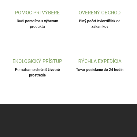
POMOC PRI VÝBERE
OVERENÝ OBCHOD
Radi
poradíme s výberom
Plný počet hviezdičiek
od
produktu
zákaníkov
EKOLOGICKÝ PRÍSTUP
RÝCHLA EXPEDÍCIA
Pomáhame
chrániť životné
Tovar
posielame do 24 hodín
prostredie
Z
á
p
ä
t