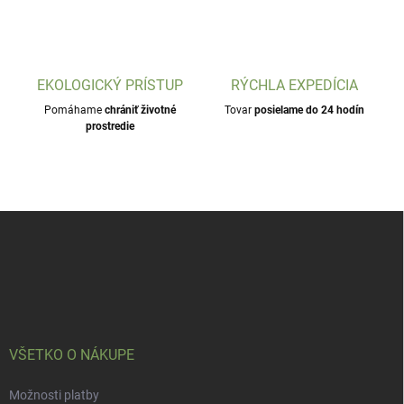
EKOLOGICKÝ PRÍSTUP
RÝCHLA EXPEDÍCIA
Pomáhame
chrániť životné
Tovar
posielame do 24 hodín
prostredie
Z
á
p
ä
t
i
e
VŠETKO O NÁKUPE
Možnosti platby