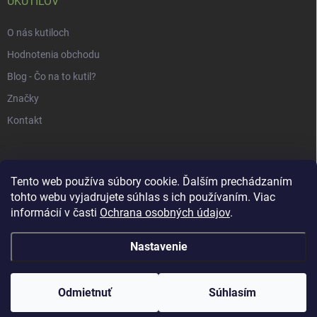
UKUTILOV
O nás kutiloch
Hodnotenia obchodu
Blog - Čo na to kutil?
Značky
Kontakt
Tento web používa súbory cookie. Ďalším prechádzaním
tohto webu vyjadrujete súhlas s ich používaním. Viac
informácií v časti
Ochrana osobných údajov
.
Nastavenie
Copyright 2026
uKUTILOV.sk
. Všetky práva vyhradené.
Odmietnuť
Súhlasím
Vytvoril Shoptet