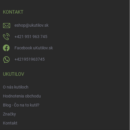
KONTAKT
eshop
@
ukutilov.sk
+421 951 963 745
Facebook uKutilov.sk
+421951963745
UKUTILOV
O nás kutiloch
Hodnotenia obchodu
Blog - Čo na to kutil?
Značky
Kontakt