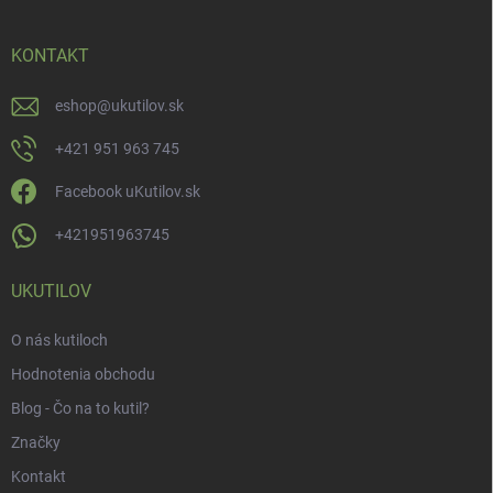
KONTAKT
eshop
@
ukutilov.sk
+421 951 963 745
Facebook uKutilov.sk
+421951963745
UKUTILOV
O nás kutiloch
Hodnotenia obchodu
Blog - Čo na to kutil?
Značky
Kontakt