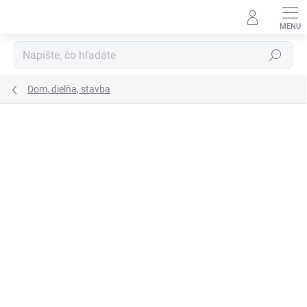
Prejsť
na
obsah
Hľadať
Dom, dielňa, stavba