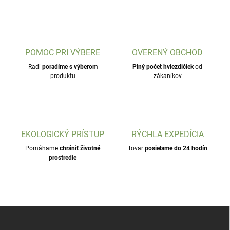
POMOC PRI VÝBERE
OVERENÝ OBCHOD
Radi
poradíme s výberom
Plný počet hviezdičiek
od
produktu
zákaníkov
EKOLOGICKÝ PRÍSTUP
RÝCHLA EXPEDÍCIA
Pomáhame
chrániť životné
Tovar
posielame do 24 hodín
prostredie
Z
á