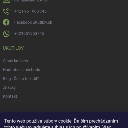
eshop
@
ukutilov.sk
+421 951 963 745
Facebook uKutilov.sk
+421951963745
UKUTILOV
O nás kutiloch
Hodnotenia obchodu
Blog - Čo na to kutil?
Značky
Kontakt
Tento web používa súbory cookie. Ďalším prechádzaním
tohto webu vyjadrujete súhlas s ich používaním. Viac