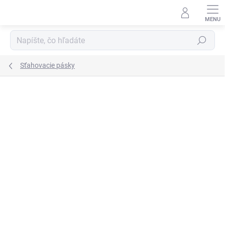
Prejsť
na
obsah
Hľadať
Sťahovacie pásky