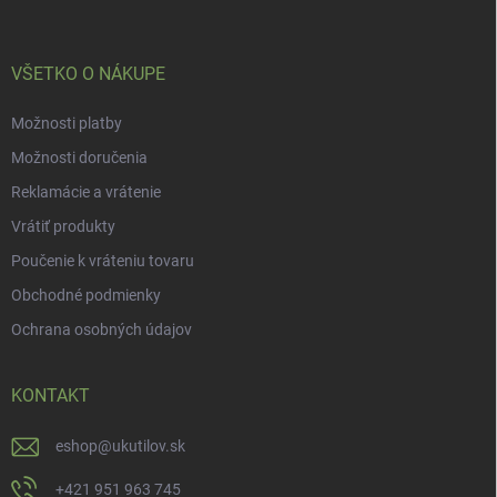
t
i
e
VŠETKO O NÁKUPE
Možnosti platby
Možnosti doručenia
Reklamácie a vrátenie
Vrátiť produkty
Poučenie k vráteniu tovaru
Obchodné podmienky
Ochrana osobných údajov
KONTAKT
eshop
@
ukutilov.sk
+421 951 963 745