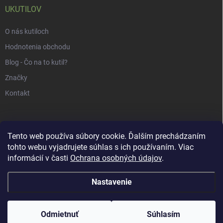
UKUTILOV
O nás kutiloch
Hodnotenia obchodu
Blog - Čo na to kutil?
Značky
Kontakt
Tento web používa súbory cookie. Ďalším prechádzaním
tohto webu vyjadrujete súhlas s ich používaním. Viac
informácií v časti
Ochrana osobných údajov
.
Nastavenie
Copyright 2026
uKUTILOV.sk
. Všetky práva vyhradené.
Odmietnuť
Súhlasím