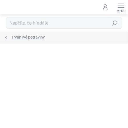
Prejsť
na
obsah
Hľadať
Trvanlivé potraviny