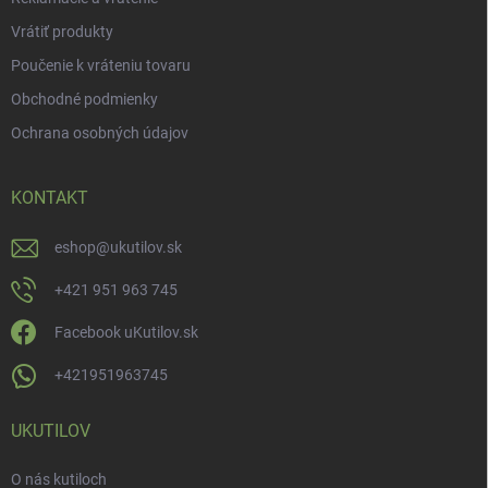
Vrátiť produkty
Poučenie k vráteniu tovaru
Obchodné podmienky
Ochrana osobných údajov
KONTAKT
eshop
@
ukutilov.sk
+421 951 963 745
Facebook uKutilov.sk
+421951963745
UKUTILOV
O nás kutiloch