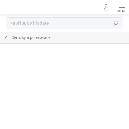
Prejsť
na
obsah
Hľadať
Ceruzky a popisovače