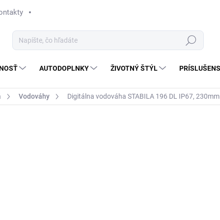
ontakty
Hľadať
NOSŤ
AUTODOPLNKY
ŽIVOTNÝ ŠTÝL
PRÍSLUŠEN
á
Vodováhy
Digitálna vodováha STABILA 196 DL IP67, 230m