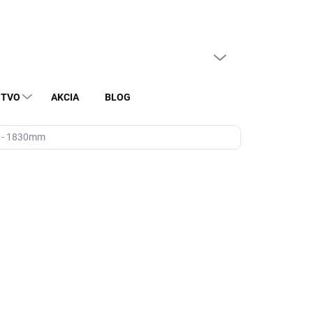
PRÁZDNY KOŠÍK
NÁKUPNÝ
KOŠÍK
STVO
AKCIA
BLOG
m - 1830mm