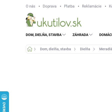
Prejsť
O nás
Doprava
Platba
Reklamácie
K
na
obsah
DOM, DIELŇA, STAVBA
ZÁHRADA
DOMÁC
Domov
Dom, dielňa, stavba
Dielňa
Meradl