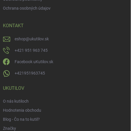
Ochrana osobných údajov
KONTAKT
eshop
@
ukutilov.sk
+421 951 963 745
Facebook uKutilov.sk
+421951963745
UKUTILOV
O nás kutiloch
Hodnotenia obchodu
Blog - Čo na to kutil?
Značky