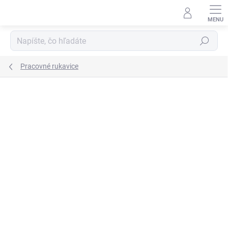
Prejsť
na
obsah
Hľadať
Pracovné rukavice