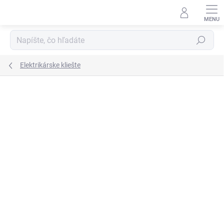
Prejsť
na
obsah
Hľadať
Elektrikárske kliešte