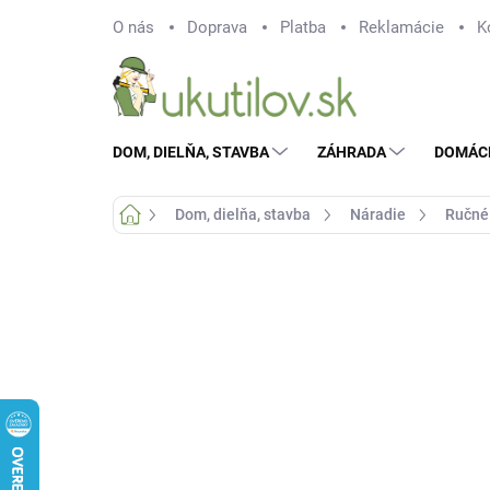
Prejsť
O nás
Doprava
Platba
Reklamácie
K
na
obsah
DOM, DIELŇA, STAVBA
ZÁHRADA
DOMÁC
Domov
Dom, dielňa, stavba
Náradie
Ručné