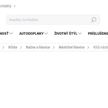
ontakty
Hľadať
NOSŤ
AUTODOPLNKY
ŽIVOTNÝ ŠTÝL
PRÍSLUŠEN
Kľúče
Račne a hlavice
Nástrčné hlavice
Kľúč nást