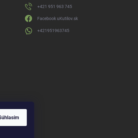
+421 951 963 745
Facebook uKutilov.sk
+421951963745
Súhlasím