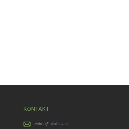
KONTAKT
eshop
@
ukutilov.sk