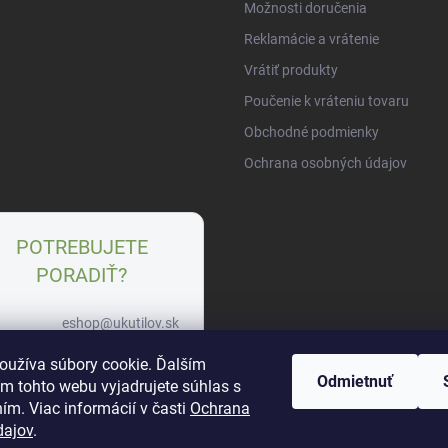
Možnosti doručenia
Reklamácie a vrátenie
Vrátiť produkty
Poučenie k vráteniu tovaru
Obchodné podmienky
Ochrana osobných údajov
POTREBUJETE
PORADIŤ?
eshop@ukutilov.sk
+421 951 963 745
oužíva súbory cookie. Ďalším
Odmietnuť
m tohto webu vyjadrujete súhlas s
WhatsApp
ím. Viac informácií v časti
Ochrana
dajov
.