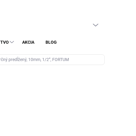
PRÁZDNY KOŠÍK
NÁKUPNÝ
KOŠÍK
STVO
AKCIA
BLOG
rčný predĺžený, 10mm, 1/2”, FORTUM