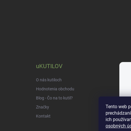
uKUTILOV
O nás kutiloch
Hodnotenia obchodu
Blog - Čo na to kutil?
Tento web p
Značky
prechádzaní
Kontakt
ich používan
osobných ú