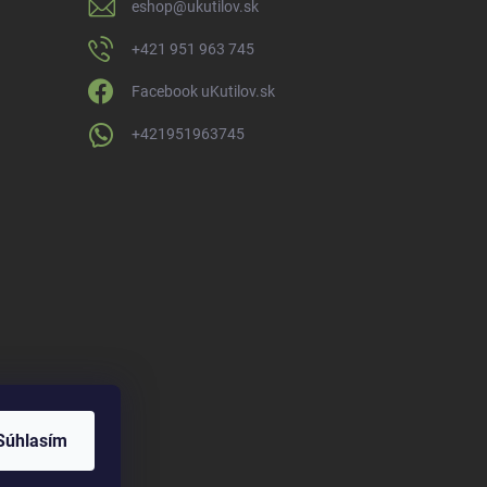
eshop
@
ukutilov.sk
+421 951 963 745
Facebook uKutilov.sk
+421951963745
Súhlasím