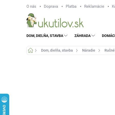
Prejsť
O nás
Doprava
Platba
Reklamácie
K
na
obsah
DOM, DIELŇA, STAVBA
ZÁHRADA
DOMÁC
Domov
Dom, dielňa, stavba
Náradie
Ručné