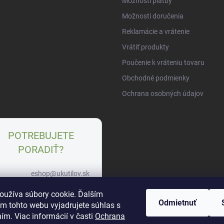
Možnosti platby
Možnosti doručenia
Reklamácie a vrátenie
Vrátiť produkty
Poučenie k vráteniu tovaru
Obchodné podmienky
Ochrana osobných údajov
POTREBUJETE
PORADIŤ?
eshop@ukutilov.sk
+421 951 963 745
oužíva súbory cookie. Ďalším
Odmietnuť
m tohto webu vyjadrujete súhlas s
WhatsApp
ím. Viac informácií v časti
Ochrana