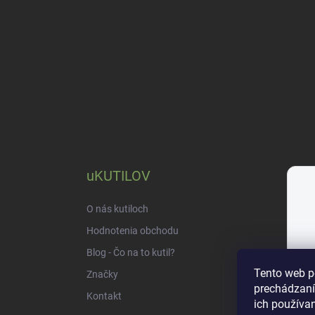
e
uKUTILOV
O nás kutiloch
Hodnotenia obchodu
Blog - Čo na to kutil?
Tento web p
Značky
prechádzaní
Kontakt
ich používan