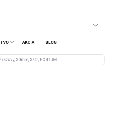
PRÁZDNY KOŠÍK
NÁKUPNÝ
KOŠÍK
STVO
AKCIA
BLOG
ý rázový, 30mm, 3/4”, FORTUM