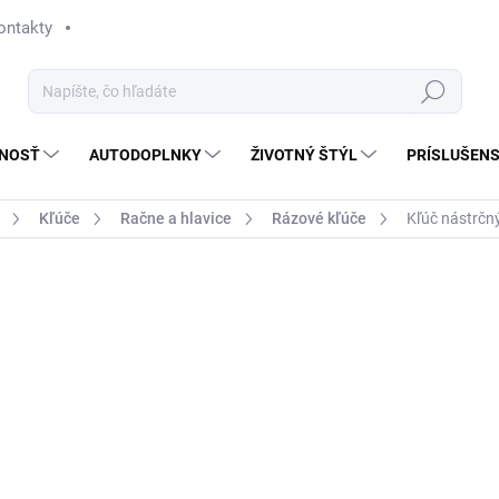
ontakty
Hľadať
NOSŤ
AUTODOPLNKY
ŽIVOTNÝ ŠTÝL
PRÍSLUŠEN
Kľúče
Račne a hlavice
Rázové kľúče
Kľúč nástrčn