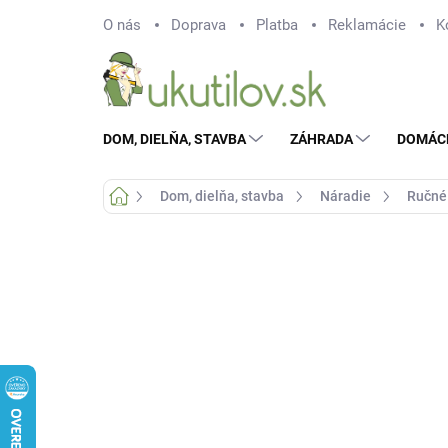
Prejsť
O nás
Doprava
Platba
Reklamácie
K
na
obsah
DOM, DIELŇA, STAVBA
ZÁHRADA
DOMÁC
Domov
Dom, dielňa, stavba
Náradie
Ručné