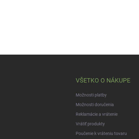
VŠETKO O NÁKUPE
Možnosti platby
Možnosti doručenia
Reklamácie a vrátenie
Vrátiť produkty
Poučenie k vráteniu tovaru