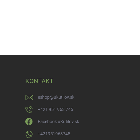
KONTAKT
eshop
@
ukutilov.sk
+421 951 963 745
Facebook uKutilov.sk
+421951963745