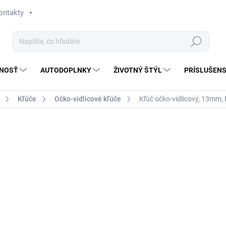
ontakty
Hľadať
NOSŤ
AUTODOPLNKY
ŽIVOTNÝ ŠTÝL
PRÍSLUŠEN
Kľúče
Očko-vidlicové kľúče
Kľúč očko-vidlicový, 13mm