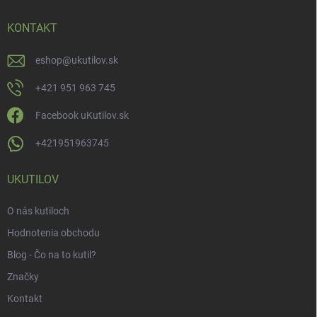
KONTAKT
eshop
@
ukutilov.sk
+421 951 963 745
Facebook uKutilov.sk
+421951963745
UKUTILOV
O nás kutiloch
Hodnotenia obchodu
Blog - Čo na to kutil?
Značky
Kontakt