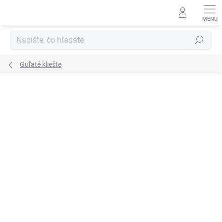
Prejsť
na
obsah
Hľadať
Guľaté kliešte