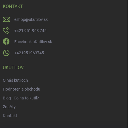
KONTAKT
eshop
@
ukutilov.sk
+421 951 963 745
Facebook uKutilov.sk
+421951963745
UKUTILOV
O nás kutiloch
Hodnotenia obchodu
Blog - Čo na to kutil?
Značky
Kontakt