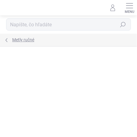
Prejsť
na
obsah
Hľadať
Metly ručné