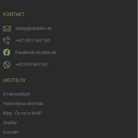
KONTAKT
eshop
@
ukutilov.sk
+421 951 963 745
Facebook uKutilov.sk
+421951963745
UKUTILOV
O nás kutiloch
Hodnotenia obchodu
Blog - Čo na to kutil?
Značky
Kontakt