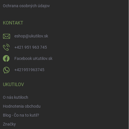
Ochrana osobných údajov
KONTAKT
eshop
@
ukutilov.sk
+421 951 963 745
Facebook uKutilov.sk
+421951963745
UKUTILOV
O nás kutiloch
Hodnotenia obchodu
Blog - Čo na to kutil?
Značky