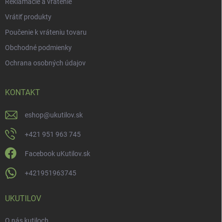
Reklamácie a vrátenie
Vrátiť produkty
Poučenie k vráteniu tovaru
Obchodné podmienky
Ochrana osobných údajov
KONTAKT
eshop
@
ukutilov.sk
+421 951 963 745
Facebook uKutilov.sk
+421951963745
UKUTILOV
O nás kutiloch