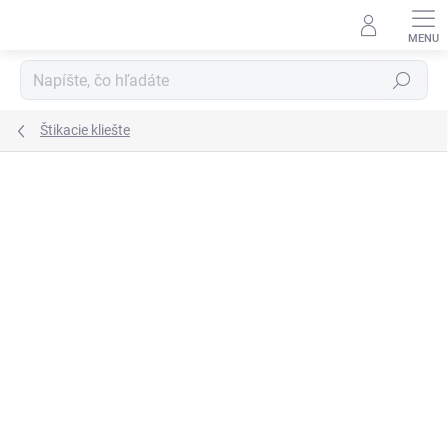
Prejsť
na
obsah
Hľadať
Štikacie kliešte