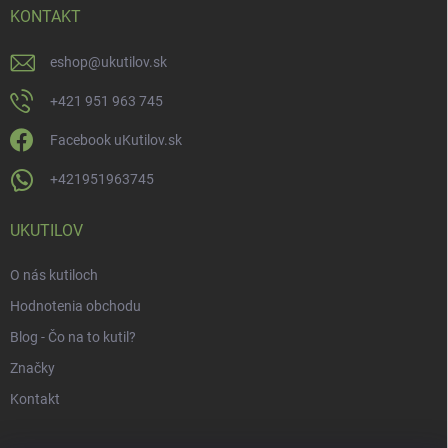
KONTAKT
eshop
@
ukutilov.sk
+421 951 963 745
Facebook uKutilov.sk
+421951963745
UKUTILOV
O nás kutiloch
Hodnotenia obchodu
Blog - Čo na to kutil?
Značky
Kontakt