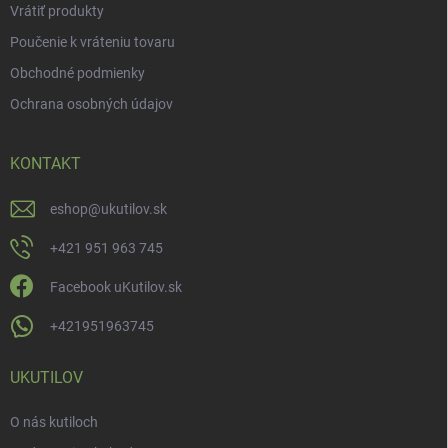
Vrátiť produkty
Poučenie k vráteniu tovaru
Obchodné podmienky
Ochrana osobných údajov
KONTAKT
eshop
@
ukutilov.sk
+421 951 963 745
Facebook uKutilov.sk
+421951963745
UKUTILOV
O nás kutiloch