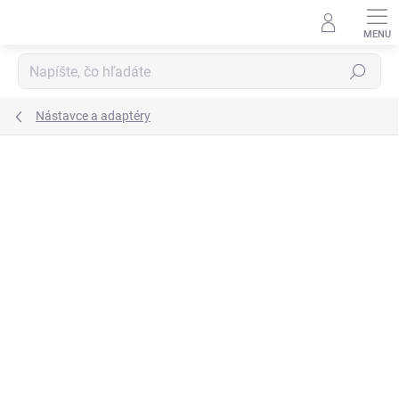
Prejsť
na
obsah
Hľadať
Nástavce a adaptéry