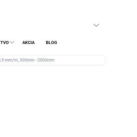
PRÁZDNY KOŠÍK
NÁKUPNÝ
KOŠÍK
STVO
AKCIA
BLOG
 ±0,5 mm/m, 300mm - 2000mm