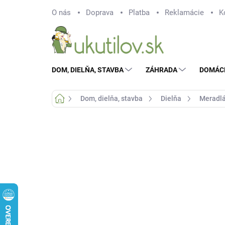
Prejsť
O nás
Doprava
Platba
Reklamácie
K
na
obsah
DOM, DIELŇA, STAVBA
ZÁHRADA
DOMÁC
Domov
Dom, dielňa, stavba
Dielňa
Meradl