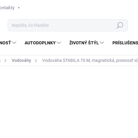
ontakty
Hľadať
NOSŤ
AUTODOPLNKY
ŽIVOTNÝ ŠTÝL
PRÍSLUŠEN
á
Vodováhy
Vodováha STABILA 70 M, magnetická, presnosť