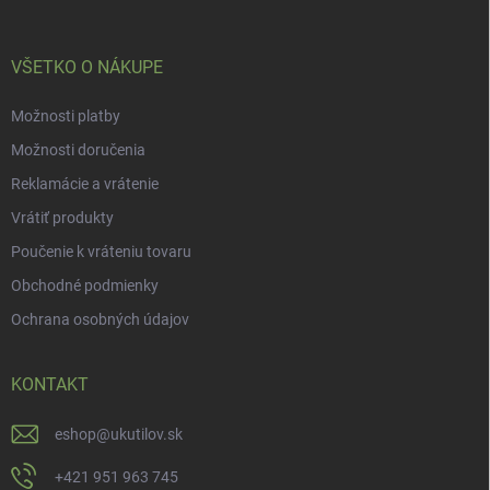
i
e
VŠETKO O NÁKUPE
Možnosti platby
Možnosti doručenia
Reklamácie a vrátenie
Vrátiť produkty
Poučenie k vráteniu tovaru
Obchodné podmienky
Ochrana osobných údajov
KONTAKT
eshop
@
ukutilov.sk
+421 951 963 745