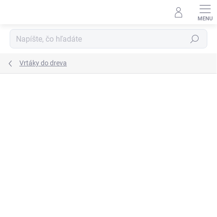
Prejsť
na
obsah
Hľadať
Vrtáky do dreva