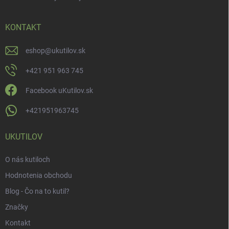
KONTAKT
eshop
@
ukutilov.sk
+421 951 963 745
Facebook uKutilov.sk
+421951963745
UKUTILOV
O nás kutiloch
Hodnotenia obchodu
Blog - Čo na to kutil?
Značky
Kontakt