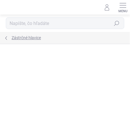
Prejsť
na
obsah
Hľadať
Zástrčné hlavice