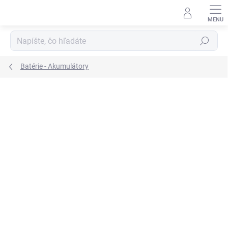
Prejsť
na
obsah
Hľadať
Batérie - Akumulátory