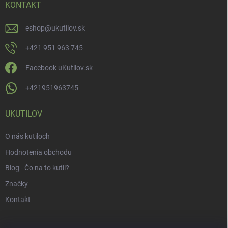
KONTAKT
eshop
@
ukutilov.sk
+421 951 963 745
Facebook uKutilov.sk
+421951963745
UKUTILOV
O nás kutiloch
Hodnotenia obchodu
Blog - Čo na to kutil?
Značky
Kontakt