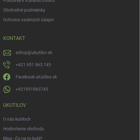
Poučenie k vráteniu tovaru
Obchodné podmienky
Ochrana osobných údajov
KONTAKT
eshop
@
ukutilov.sk
+421 951 963 745
Facebook uKutilov.sk
+421951963745
UKUTILOV
O nás kutiloch
Hodnotenia obchodu
Blog - Čo na to kutil?