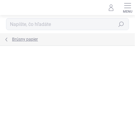
Prejsť
na
obsah
Hľadať
Brúsny papier