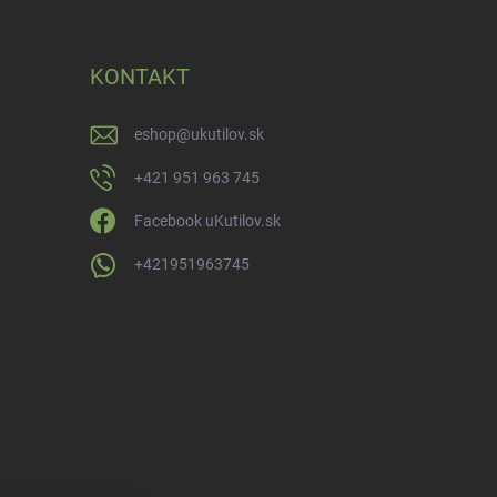
KONTAKT
eshop
@
ukutilov.sk
+421 951 963 745
Facebook uKutilov.sk
+421951963745