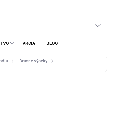
PRÁZDNY KOŠÍK
NÁKUPNÝ
KOŠÍK
STVO
AKCIA
BLOG
radiu
Brúsne výseky