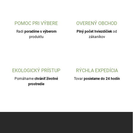
POMOC PRI VÝBERE
OVERENÝ OBCHOD
Radi
poradíme s výberom
Plný počet hviezdičiek
od
produktu
zákaníkov
EKOLOGICKÝ PRÍSTUP
RÝCHLA EXPEDÍCIA
Pomáhame
chrániť životné
Tovar
posielame do 24 hodín
prostredie
Z
á
p