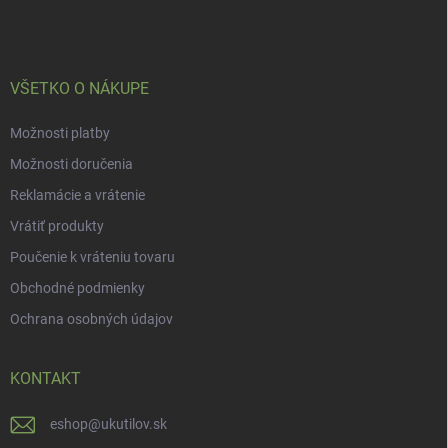
ä
t
i
e
VŠETKO O NÁKUPE
Možnosti platby
Možnosti doručenia
Reklamácie a vrátenie
Vrátiť produkty
Poučenie k vráteniu tovaru
Obchodné podmienky
Ochrana osobných údajov
KONTAKT
eshop
@
ukutilov.sk