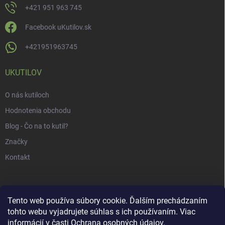
+421 951 963 745
Facebook uKutilov.sk
+421951963745
UKUTILOV
O nás kutiloch
Hodnotenia obchodu
Blog - Čo na to kutil?
Značky
Kontakt
Tento web používa súbory cookie. Ďalším prechádzaním
tohto webu vyjadrujete súhlas s ich používaním. Viac
informácií v časti
Ochrana osobných údajov
.