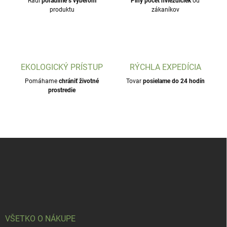
Radi
poradíme s výberom
Plný počet hviezdičiek
od
produktu
zákaníkov
EKOLOGICKÝ PRÍSTUP
RÝCHLA EXPEDÍCIA
Pomáhame
chrániť životné
Tovar
posielame do 24 hodín
prostredie
Z
á
p
ä
t
i
e
VŠETKO O NÁKUPE