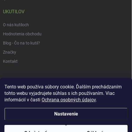
UKUTILOV
O nás kutiloch
Hodnotenia obchodu
Blog - Čo na to kutil?
Značky
Kontakt
Tento web používa súbory cookie. Ďalším prechádzaním
tohto webu vyjadrujete súhlas s ich používaním. Viac
informácií v časti
Ochrana osobných údajov
.
Nastavenie
Copyright 2026
uKUTILOV.sk
. Všetky práva vyhradené.