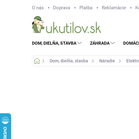
Prejsť
O nás
Doprava
Platba
Reklamácie
K
na
obsah
DOM, DIELŇA, STAVBA
ZÁHRADA
DOMÁC
Domov
Dom, dielňa, stavba
Náradie
Elektr