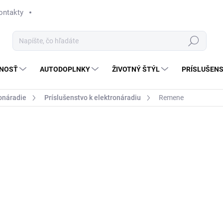
ontakty
Hľadať
NOSŤ
AUTODOPLNKY
ŽIVOTNÝ ŠTÝL
PRÍSLUŠEN
onáradie
Príslušenstvo k elektronáradiu
Remene