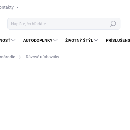
ontakty
Hľadať
NOSŤ
AUTODOPLNKY
ŽIVOTNÝ ŠTÝL
PRÍSLUŠEN
onáradie
Rázové uťahováky