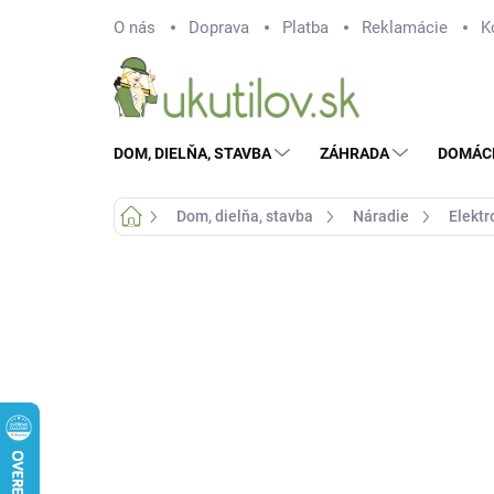
Prejsť
O nás
Doprava
Platba
Reklamácie
K
na
obsah
DOM, DIELŇA, STAVBA
ZÁHRADA
DOMÁC
Domov
Dom, dielňa, stavba
Náradie
Elektr