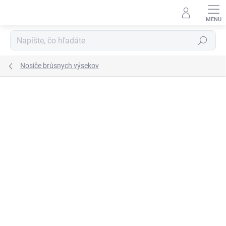
Prejsť
na
obsah
Hľadať
Nosiče brúsnych výsekov