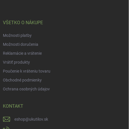
t
i
e
VŠETKO O NÁKUPE
Možnosti platby
Možnosti doručenia
Reklamácie a vrátenie
Vrátiť produkty
Poučenie k vráteniu tovaru
Obchodné podmienky
Ochrana osobných údajov
KONTAKT
eshop
@
ukutilov.sk