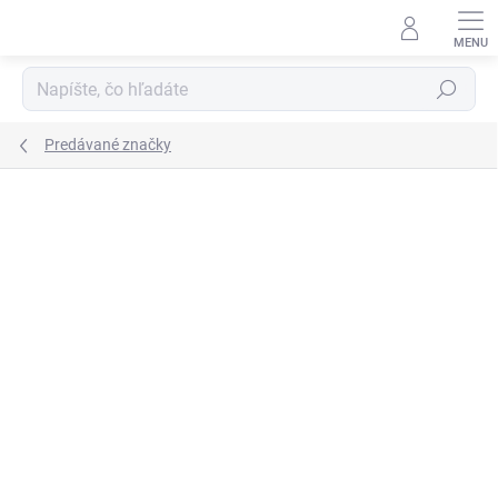
Prejsť
na
obsah
Hľadať
Predávané značky