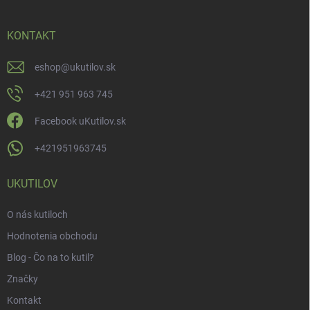
KONTAKT
eshop
@
ukutilov.sk
+421 951 963 745
Facebook uKutilov.sk
+421951963745
UKUTILOV
O nás kutiloch
Hodnotenia obchodu
Blog - Čo na to kutil?
Značky
Kontakt